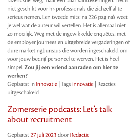
razendsnel weg, maar een paar kanttekeningen. Het is
niet geschikt voor hr-professionals die zichzelf al te
serieus nemen. Een tweede mits: na 226 pagina’s weet
je wel wat de auteur wil vertellen. Het is allemaal niet
zo moeilijk. Weg met de ingewikkelde enquêtes, met
de employer journees en uitgebreide vergaderingen of
dure marketingbureaus die worden ingeschakeld om
voor jouw bedrijf personeel te werven. Het is heel
simpel:
Zou jij een vriend aanraden om hier te
werken?
Geplaatst in
Innovatie
|
Tags
innovatie
|
Reacties
voor
uitgeschakeld
Boekreview:
Zomerserie podcasts: Let’s talk
Zo
neem
about recruitment
je
de
Geplaatst
27 juli 2023
door
Redactie