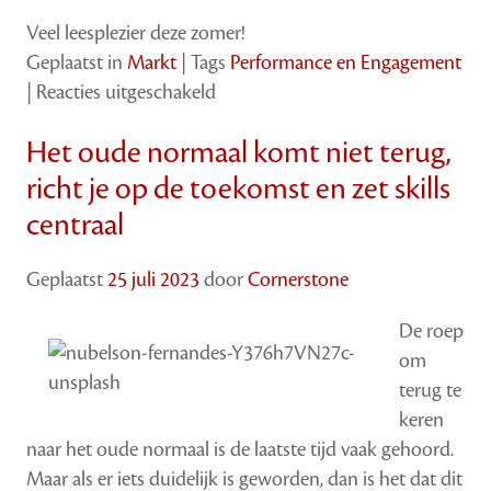
Veel leesplezier deze zomer!
Geplaatst in
Markt
|
Tags
Performance en Engagement
voor
|
Reacties uitgeschakeld
Welke
Het oude normaal komt niet terug,
boeken
over
richt je op de toekomst en zet skills
HR
centraal
en
#HRtech
Geplaatst
25 juli 2023
door
Cornerstone
neemt
arbeidsmarktdeskundige
De roep
Kevin
om
Wheeler
terug te
mee
keren
op
naar het oude normaal is de laatste tijd vaak gehoord.
vakantie?
Maar als er iets duidelijk is geworden, dan is het dat dit