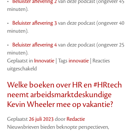
•
Beluister aflevering 2
van deze podcast (ongeveer 45
minuten).
•
Beluister aflevering 3
van deze podcast (ongeveer 40
minuten).
•
Beluister aflevering 4
van deze podcast (ongeveer 25
minuten).
Geplaatst in
Innovatie
|
Tags
innovatie
|
Reacties
voor
uitgeschakeld
Zomerserie
Welke boeken over HR en #HRtech
podcasts:
Let’s
neemt arbeidsmarktdeskundige
talk
Kevin Wheeler mee op vakantie?
about
recruitment
Geplaatst
26 juli 2023
door
Redactie
Nieuwsbrieven bieden beknopte perspectieven,