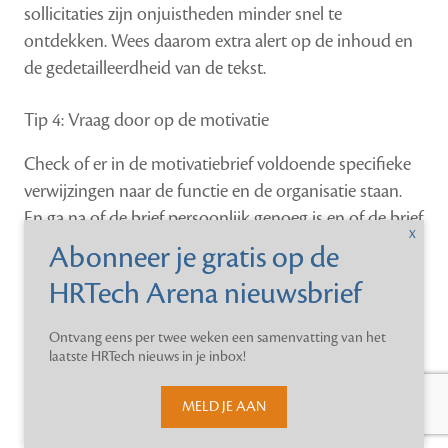
sollicitaties zijn onjuistheden minder snel te
ontdekken. Wees daarom extra alert op de inhoud en
de gedetailleerdheid van de tekst.
Tip 4: Vraag door op de motivatie
Check of er in de motivatiebrief voldoende specifieke
verwijzingen naar de functie en de organisatie staan.
En ga na of de brief persoonlijk genoeg is en of de brief
niet te algemeen is geschreven. Vraag tijdens het
interview aan de kandidaat om de motivatie
mondeling toe te lichten. Vraag gedetailleerd door.
Komen de antwoorden voldoende overeen met de
Ontvang eens per twee weken een samenvatting van het
brief?
laatste HRTech nieuws in je inbox!
Tip 5: Maak een schrijfopdracht ChatGPT-proof
MELD JE AAN