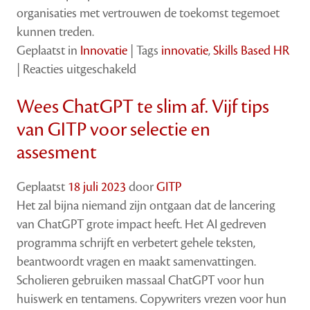
organisaties met vertrouwen de toekomst tegemoet
kunnen treden.
Geplaatst in
Innovatie
|
Tags
innovatie
,
Skills Based HR
voor
|
Reacties uitgeschakeld
Het
Wees ChatGPT te slim af. Vijf tips
oude
normaal
van GITP voor selectie en
komt
assesment
niet
terug,
Geplaatst
18 juli 2023
door
GITP
richt
Het zal bijna niemand zijn ontgaan dat de lancering
je
van ChatGPT grote impact heeft. Het AI gedreven
op
programma schrijft en verbetert gehele teksten,
de
beantwoordt vragen en maakt samenvattingen.
toekomst
Scholieren gebruiken massaal ChatGPT voor hun
en
huiswerk en tentamens. Copywriters vrezen voor hun