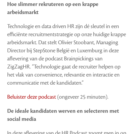
beste
Hoe slimmer rekruteren op een krappe
medewerkers
arbeidsmarkt
aan
Technologie en data driven HR zijn dé sleutel in een
efficiënte recruitmentstrategie op onze huidige krappe
arbeidsmarkt. Dat stelt Olivier Stoobant, Managing
Director bij StepStone België en Luxemburg in deze
aflevering van de podcast Brainpickings van
ZigZagHR. “Technologie gaat de recruiter helpen op
het vlak van convenience, relevantie en interactie en
communicatie met de kandidaten.”
Beluister deze podcast
(ongeveer 25 minuten).
De ideale kandidaten werven en selecteren met
social media
In deze aflevering van de HR Podcast zoomt men in op