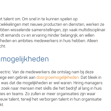
 talent om. Om snel in te kunnen spelen op
twikkelingen met nieuwe producten en diensten, werken ze
ben wisselende samenstellingen, zijn vaak multidisciplinair
t iemands cv en ervaring minder belangrijk, en willen
gheden en ambities medewerkers in huis hebben. Alleen
cht.
imogelijkheden
lectric. Van de medewerkers die ontslag nam bij deze
nwege een gebrek aan
doorgroeimogelijkheden
. Dat bleek in
 was dat die mogelijkheden er wel waren. Hiring managers
oek naar mensen met skills die het bedrijf al lang in huis
ies en teams. Zo zullen er meer organisaties zijn waar
euw talent, terwijl het verborgen talent in hun organisatie
kt.