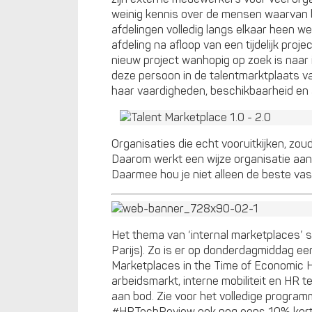
weinig kennis over de mensen waarvan be
afdelingen volledig langs elkaar heen 
afdeling na afloop van een tijdelijk proj
nieuw project wanhopig op zoek is naar i
deze persoon in de talentmarktplaats va
haar vaardigheden, beschikbaarheid en
Organisaties die echt vooruitkijken, zou
Daarom werkt een wijze organisatie aan
Daarmee hou je niet alleen de beste va
Het thema van ‘internal marketplaces’
Parijs). Zo is er op donderdagmiddag een
Marketplaces in the Time of Economic H
arbeidsmarkt, interne mobiliteit en HR
aan bod. Zie voor het volledige programm
#HRTechReview ook nog eens 10% korti