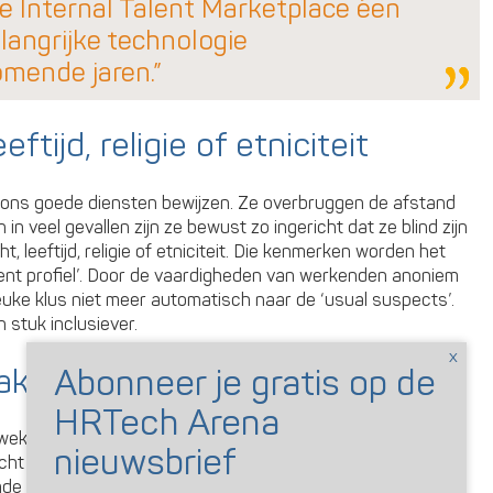
de Internal Talent Marketplace éen
angrijke technologie
mende jaren.”
ftijd, religie of etniciteit
ons goede diensten bewijzen. Ze overbruggen de afstand
in veel gevallen zijn ze bewust zo ingericht dat ze blind zijn
leeftijd, religie of etniciteit. Die kenmerken worden het
lent profiel’. Door de vaardigheden van werkenden anoniem
leuke klus niet meer automatisch naar de ‘usual suspects’.
 stuk inclusiever.
maken
ukwekkende voorbeelden van organisaties waar de interne
cht heeft genomen, dankzij de inzet van
de uitstroomonderzoek was voor Schneider Electric