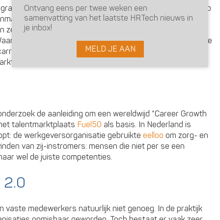
Ontvang eens per twee weken een
rogramma te starten op basis van het
Gloat
-platform. Daarop
samenvatting van het laatste HRTech nieuws in
anmaken en vaardigheden, interesses en ambities
je inbox!
n ze suggesties voor interne vacatures, korte opdrachten,
aar medewerkers voorheen minimaal drie jaar in één functie
MELD JE AAN
arrièremogelijkheden van teamleden konden blokkeren, is
arktplaats voor de meer dan 128.000 interne talenten.
derzoek de aanleiding om een wereldwijd “Career Growth
met talentmarktplaats
Fuel50
als basis. In Nederland is
oopt: de werkgeversorganisatie gebruikte
eelloo
om zorg- en
vinden van zij-instromers: mensen die niet per se een
maar wel de juiste competenties.
 2.0
leen vaste medewerkers natuurlijk niet genoeg. In de praktijk
anisaties onmisbaar geworden. Toch bestaat er vaak zeer