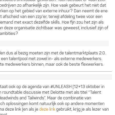
drijven zo afhankelijk zijn. Hoe vaak gebeurt het niet dat
werken op het gebied van externe inhuur? Dan neemt de ene
ect afscheid van een zzp’er, terwijl afdeling twee voor een
emand met exact dezelfde skills. Hoe fijn zou het zijn als
n deze organisatie zichtbaar was geweest, inclusief zijn of
 ambities?
den dus al bezig moeten zijn met de talentmarktplaats 2.0.
 een talentpool met zowel in- als externe medewerkers.
ste medewerkers binnen, maar ook de beste flexwerkers.
 staat ook op de agenda van #UNLEASH (12+13 oktober in
 roundtable discussie met Deloitte met als titel “Talent
eadwinds and Tailwinds”. Maar de combinatie van
 tech oplossingen komt natuurlijk ook op andere momenten
a deze link (en als je
deze link
gebruikt, krijg je als lezer van
ng).