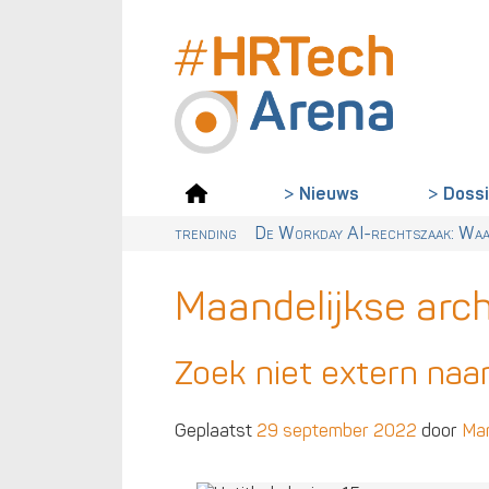
Doss
Nieuws
trending
Van dialect naar ABN: waarom Nede
Digitalisering & AI cruciaal voo
Wet loontransparantie: dit moet
De Workday AI-rechtszaak: Waar
Maandelijkse arc
Zoek niet extern naar 
Geplaatst
29 september 2022
door
Ma