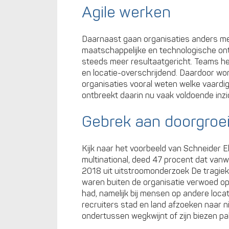
Agile werken
Daarnaast gaan organisaties anders met
maatschappelijke en technologische on
steeds meer resultaatgericht. Teams heb
en locatie-overschrijdend. Daardoor word
organisaties vooral weten welke vaardi
ontbreekt daarin nu vaak voldoende inzi
Gebrek aan doorgroe
Kijk naar het voorbeeld van Schneider E
multinational, deed 47 procent dat va
2018 uit uitstroomonderzoek De tragiek
waren buiten de organisatie verwoed op z
had, namelijk bij mensen op andere locat
recruiters stad en land afzoeken naar ni
ondertussen wegkwijnt of zijn biezen pa