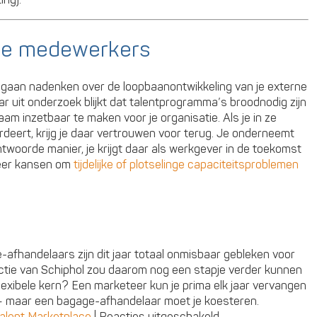
rne medewerkers
 gaan nadenken over de loopbaanontwikkeling van je externe
r uit onderzoek blijkt dat talentprogramma’s broodnodig zijn
 inzetbaar te maken voor je organisatie. Als je in ze
rdeert, krijg je daar vertrouwen voor terug. Je onderneemt
ntwoorde manier, je krijgt daar als werkgever in de toekomst
 meer kansen om
tijdelijke of plotselinge capaciteitsproblemen
e-afhandelaars zijn dit jaar totaal onmisbaar gebleken voor
rectie van Schiphol zou daarom nog een stapje verder kunnen
exibele kern? Een marketeer kun je prima elk jaar vervangen
 – maar een bagage-afhandelaar moet je koesteren.
voor
alent Marketplace
|
Reacties uitgeschakeld