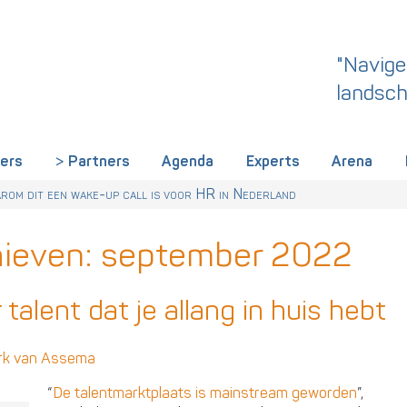
"Navige
landsch
iers
Partners
Agenda
Experts
Arena
rland een gemeenschappelijke skillstaal nodig heeft
r Talentstrategie kabinet. Skills-gerichte arbeidsmarkt onderdeel ac
 HR nu al regelen
om dit een wake-up call is voor HR in Nederland
hieven:
september 2022
talent dat je allang in huis hebt
rk van Assema
“
De talentmarktplaats is mainstream geworden
”,