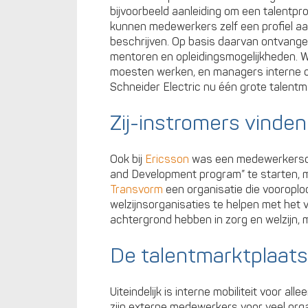
bijvoorbeeld aanleiding om een talentp
kunnen medewerkers zelf een profiel a
beschrijven. Op basis daarvan ontvange
mentoren en opleidingsmogelijkheden. W
moesten werken, en managers interne c
Schneider Electric nu één grote talentm
Zij-instromers vinden
Ook bij
Ericsson
was een medewerkerson
and Development program” te starten, 
Transvorm
een organisatie die vooropl
welzijnsorganisaties te helpen met het 
achtergrond hebben in zorg en welzijn, 
De talentmarktplaats
Uiteindelijk is interne mobiliteit voor al
zijn externe medewerkers voor veel org