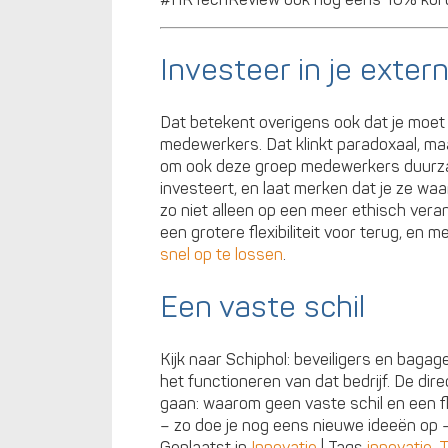
Investeer in je exte
Dat betekent overigens ook dat je moet
medewerkers. Dat klinkt paradoxaal, maa
om ook deze groep medewerkers duurzaam
investeert, en laat merken dat je ze waa
zo niet alleen op een meer ethisch vera
een grotere flexibiliteit voor terug, en
snel op te lossen
.
Een vaste schil
Kijk naar Schiphol: beveiligers en bagag
het functioneren van dat bedrijf. De di
gaan: waarom geen vaste schil en een fl
– zo doe je nog eens nieuwe ideeën op
Geplaatst in
Innovatie
|
Tags
innovatie
,
T