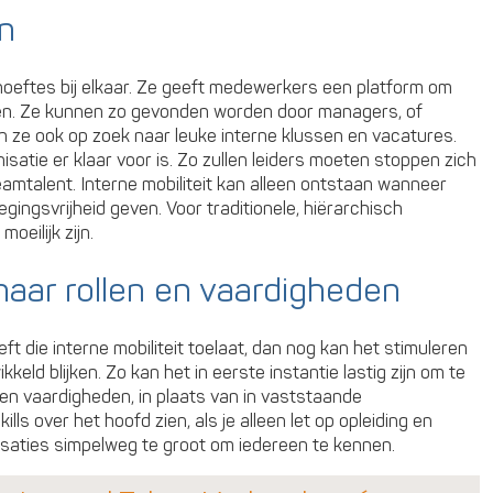
n
hoeftes bij elkaar. Ze geeft medewerkers een platform om
ren. Ze kunnen zo gevonden worden door managers, of
n ze ook op zoek naar leuke interne klussen en vacatures.
anisatie er klaar voor is. Zo zullen leiders moeten stoppen zich
mtalent. Interne mobiliteit kan alleen ontstaan wanneer
ngsvrijheid geven. Voor traditionele, hiërarchisch
eilijk zijn.
naar rollen en vaardigheden
ft die interne mobiliteit toelaat, dan nog kan het stimuleren
ikkeld blijken. Zo kan het in eerste instantie lastig zijn om te
en vaardigheden, in plaats van in vaststaande
ills over het hoofd zien, als je alleen let op opleiding en
isaties simpelweg te groot om iedereen te kennen.