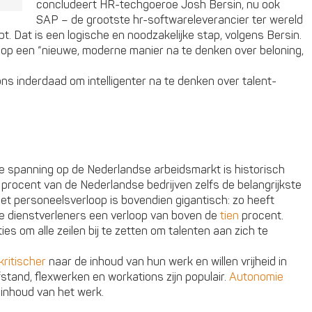
concludeert HR-techgoeroe Josh Bersin, nu ook
SAP – de grootste hr-softwareleverancier ter wereld
t. Dat is een logische en noodzakelijke stap, volgens Bersin.
m op een “nieuwe, moderne manier na te denken over beloning,
ons inderdaad om intelligenter na te denken over talent-
de spanning op de Nederlandse arbeidsmarkt is historisch
8 procent van de Nederlandse bedrijven zelfs de belangrijkste
Het personeelsverloop is bovendien gigantisch: zo heeft
ke dienstverleners een verloop van boven de
tien
procent.
es om alle zeilen bij te zetten om talenten aan zich te
kritischer
naar de inhoud van hun werk en willen vrijheid in
stand, flexwerken en workations zijn populair.
Autonomie
 inhoud van het werk.