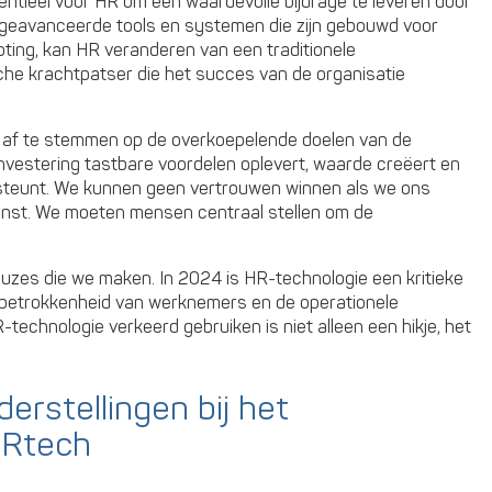
tentieel voor HR om een waardevolle bijdrage te leveren door
 geavanceerde tools en systemen die zijn gebouwd voor
ting, kan HR veranderen van een traditionele
sche krachtpatser die het succes van de organisatie
en af te stemmen op de overkoepelende doelen van de
investering tastbare voordelen oplevert, waarde creëert en
steunt. We kunnen geen vertrouwen winnen als we ons
inst. We moeten mensen centraal stellen om de
uzes die we maken. In 2024 is HR-technologie een kritieke
 de betrokkenheid van werknemers en de operationele
-technologie verkeerd gebruiken is niet alleen een hikje, het
erstellingen bij het
HRtech