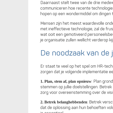
Daarnaast stelt twee van de drie medewe
communiceren hoe recente technologie, 
hopen op een wondermiddel om dingen te
Mensen zijn het meest waardevolle onde
met ineffectieve technologie, zal de frus
wat ooit een gemotiveerd personeelsbes
je organisatie zullen wellicht verderop ki
De noodzaak van de 
Er staat te veel op het spel om HR-techn
zorgen dat je volgende implementatie e
: Plan gron
1. Plan, stem af, plan opnieuw
stemmen op jullie doelstellingen. Betre
zorg voor overeenstemming over de visi
: Betrek vers
2. Betrek belanghebbenden
dat de oplossing aan hun behoeften vol