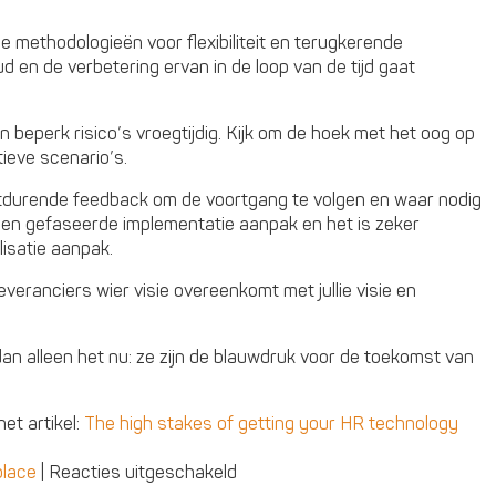
ile methodologieën voor flexibiliteit en terugkerende
 en de verbetering ervan in de loop van de tijd gaat
 en beperk risico’s vroegtijdig. Kijk om de hoek met het oog op
ieve scenario’s.
tdurende feedback om de voortgang te volgen en waar nodig
n een gefaseerde implementatie aanpak en het is zeker
isatie aanpak.
leveranciers wier visie overeenkomt met jullie visie en
n alleen het nu: ze zijn de blauwdruk voor de toekomst van
et artikel:
The high stakes of getting your HR technology
voor
place
|
Reacties uitgeschakeld