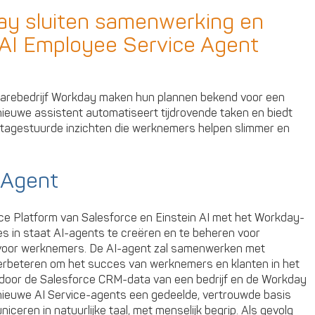
Drie
verkeerde
ay sluiten samenwerking en
veronderstellingen
 AI Employee Service Agent
bij
het
implementeren
van
warebedrijf Workday maken hun plannen bekend voor een
HRTech
ieuwe assistent automatiseert tijdrovende taken en biedt
tagestuurde inzichten die werknemers helpen slimmer en
 Agent
ce Platform van Salesforce en Einstein AI met het Workday-
es in staat AI-agents te creëren en te beheren voor
 voor werknemers. De AI-agent zal samenwerken met
erbeteren om het succes van werknemers en klanten in het
n door de Salesforce CRM-data van een bedrijf en de Workday
nieuwe AI Service-agents een gedeelde, vertrouwde basis
ren in natuurlijke taal, met menselijk begrip. Als gevolg