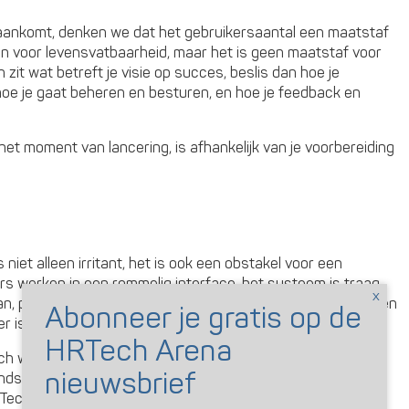
 aankomt, denken we dat het gebruikersaantal een maatstaf
jn voor levensvatbaarheid, maar het is geen maatstaf voor
jn zit wat betreft je visie op succes, beslis dan hoe je
hoe je gaat beheren en besturen, en hoe je feedback en
.
het moment van lancering, is afhankelijk van je voorbereiding
iet alleen irritant, het is ook een obstakel voor een
s werken in een rommelig interface, het systeem is traag,
, productiviteit keldert. Elke minuut van stilstand is verloren
is een dip in betrokkenheid, vertrouwen en effectiviteit.
h waar we het te weinig over hebben: de menselijke tol die
Trends bleek dat 42 procent van de HR medewerkers zegt dat
ch de belangrijkste uitdaging is in hun werkwijze.