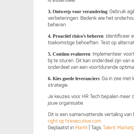
is essentieel.
: Gebruik ag
3. Ontwerp voor verandering
verbeteringen. Bedenk wie het onderhoud
beheren.
: Identificeer
4. Proactief risico’s beheren
toekomstige behoeften. Test op alternat
: Implementeer voor
5. Continu evalueren
bij te sturen. Dit kan onderdeel zijn va
onderdeel van een voortdurende optimal
: Ga in zee met 
6. Kies goede leveranciers
strategie.
Je keuzes voor HR Tech bepalen meer da
jouw organisatie.
Dit is een samenvattende vertaling van h
right op hrexecutive.com
Geplaatst in
Markt
|
Tags
Talent Market