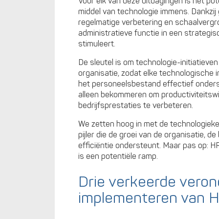
Voor elk van deze uitdagingen is het po
middel van technologie immens. Dankzij
regelmatige verbetering en schaalvergro
administratieve functie in een strategi
stimuleert.
De sleutel is om technologie-initiatiev
organisatie, zodat elke technologische 
het personeelsbestand effectief onder
alleen bekommeren om productiviteitsw
bedrijfsprestaties te verbeteren.
We zetten hoog in met de technologieke
pijler die de groei van de organisatie,
efficiëntie ondersteunt. Maar pas op: HR
is een potentiële ramp.
Drie verkeerde verond
implementeren van 