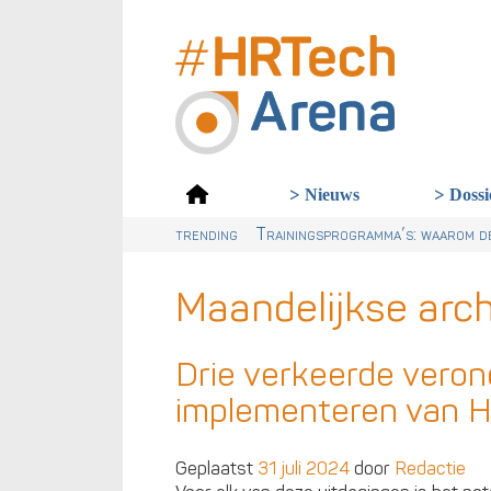
Dossi
Nieuws
trending
De Workday AI-rechtszaak: Waarom
Digitalisering & AI cruciaal voo
Van dialect naar ABN: waarom Ne
Trainingsprogramma’s: waarom de
Maandelijkse arc
Drie verkeerde verond
implementeren van 
Geplaatst
31 juli 2024
door
Redactie