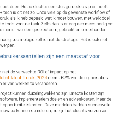
 moet doen. Het is slechts een stuk gereedschap en heeft
R tech is dit net zo. Onze visie op de gewenste workflow of
ruk; als ik heb bepaald wat ik moet bouwen, met welk doel
iste tools voor de taak. Zelfs dan is er nog een mens nodig om
ste manier worden geselecteerd, gebruikt en onderhouden.
odig; technologie zelf is niet de strategie. Het is ook niet
twerpen.
gebruikersaantallen zijn een maatstaf voor
 niet de verwachte ROI of impact op het
lobal Talent Trends 2024
neemt 67% van de organisaties
nier van werken te veranderen.
project kunnen duizelingwekkend zijn. Directe kosten zijn
n software, implementatiemiddelen en advieskosten. Maar de
uit opportuniteitskosten. Deze middelen hadden succesvolle
 innovatie kunnen stimuleren, nu zijn het slechts verzonken