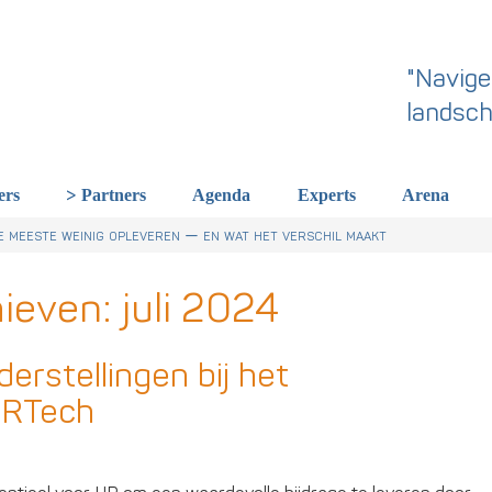
"Navige
landsch
ers
Partners
Agenda
Experts
Arena
 dit een wake-up call is voor HR in Nederland
r Talentstrategie kabinet. Skills-gerichte arbeidsmarkt onderdeel ac
derland een gemeenschappelijke skillstaal nodig heeft
 meeste weinig opleveren — en wat het verschil maakt
hieven:
juli 2024
erstellingen bij het
HRTech