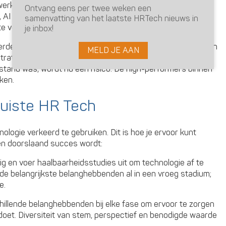
rkers dat hun organisatie niet goed is in het
Ontvang eens per twee weken een
AI of automatisering hun werkwijze zal verbeteren. We
samenvatting van het laatste HRTech nieuws in
 verbeteren en als dat faalt, lijden mensen daaronder.
je inbox!
rdeel van je bedrijf. Als zij worden gedwongen om te werken
MELD JE AAN
tratie stijgen. Betrokkenheid daalt, productiviteit daalt en
tand was, wordt nu een risico. De high-performers binnen
jken.
juiste HR Tech
ologie verkeerd te gebruiken. Dit is hoe je ervoor kunt
en doorslaand succes wordt:
dig en voer haalbaarheidsstudies uit om technologie af te
k de belangrijkste belanghebbenden al in een vroeg stadium;
e.
chillende belanghebbenden bij elke fase om ervoor te zorgen
doet. Diversiteit van stem, perspectief en benodigde waarde